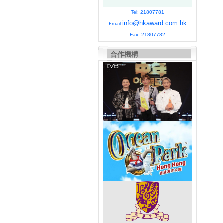
Tel: 21807781
info@hkaward.com.hk
Email:
Fax: 21807782
合作機構