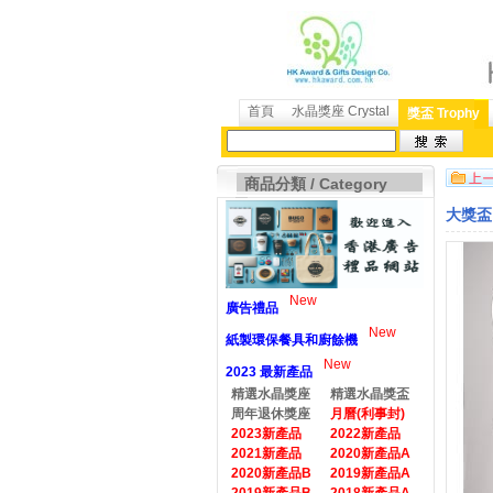
首頁
水晶獎座 Crystal
獎盃 Trophy
商品分類 / Category
大獎盃 
New
廣告禮品
New
紙製環保餐具和廚餘機
New
2023 最新產品
精選水晶獎座
精選水晶獎盃
周年退休獎座
月曆(利事封)
2023新產品
2022新產品
2021新產品
2020新產品A
2020新產品B
2019新產品A