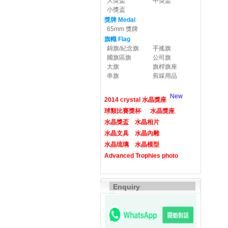
大獎盃
中獎盃
小獎盃
獎牌 Medal
65mm 獎牌
旗幟 Flag
錦旗/紀念旗
手搖旗
國旗區旗
公司旗
大旗
旗桿旗座
串旗
剪綵用品
New
2014 crystal 水晶獎座
球類比賽獎杯
水晶獎座
水晶獎盃
水晶相片
水晶文具
水晶內雕
水晶琉璃
水晶模型
Advanced Trophies photo
Enquiry