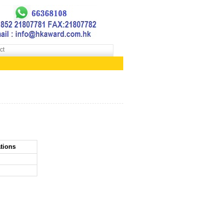
ct
tions