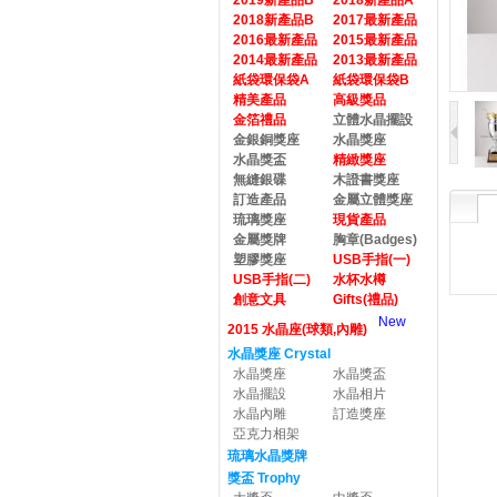
2019新產品B
2018新產品A
2018新產品B
2017最新產品
2016最新產品
2015最新產品
2014最新產品
2013最新產品
紙袋環保袋A
紙袋環保袋B
精美產品
高級獎品
金箔禮品
立體水晶擺設
金銀銅獎座
水晶獎座
水晶獎盃
精緻獎座
無縫銀碟
木證書獎座
訂造產品
金屬立體獎座
琉璃獎座
現貨產品
金屬獎牌
胸章(Badges)
塑膠獎座
USB手指(一)
USB手指(二)
水杯水樽
創意文具
Gifts(禮品)
New
2015 水晶座(球類,內雕)
水晶獎座 Crystal
水晶獎座
水晶獎盃
水晶擺設
水晶相片
水晶內雕
訂造獎座
亞克力相架
琉璃水晶獎牌
獎盃 Trophy