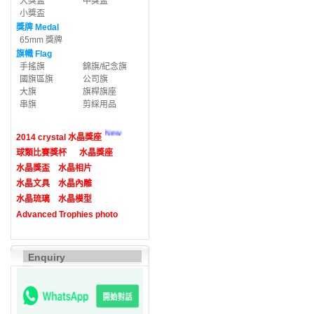
大獎盃
中獎盃
小獎盃
獎牌 Medal
65mm 獎牌
旗幟 Flag
手搖旗
錦旗/紀念旗
國旗區旗
公司旗
大旗
旗桿旗座
串旗
剪綵用品
New
2014 crystal 水晶獎座
球類比賽獎杯
水晶獎座
水晶獎盃
水晶相片
水晶文具
水晶內雕
水晶琉璃
水晶模型
Advanced Trophies photo
Enquiry