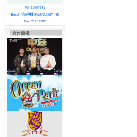
Tel: 21807781
info@hkaward.com.hk
Email:
Fax: 21807782
合作機構