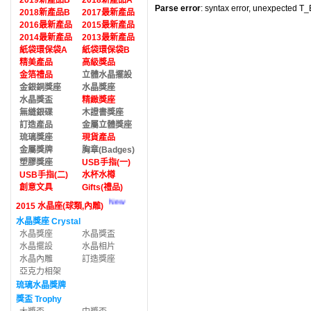
2019新產品B
2018新產品A
Parse error
: syntax error, unexpected T
2018新產品B
2017最新產品
2016最新產品
2015最新產品
2014最新產品
2013最新產品
紙袋環保袋A
紙袋環保袋B
精美產品
高級獎品
金箔禮品
立體水晶擺設
金銀銅獎座
水晶獎座
水晶獎盃
精緻獎座
無縫銀碟
木證書獎座
訂造產品
金屬立體獎座
琉璃獎座
現貨產品
金屬獎牌
胸章(Badges)
塑膠獎座
USB手指(一)
USB手指(二)
水杯水樽
創意文具
Gifts(禮品)
New
2015 水晶座(球類,內雕)
水晶獎座 Crystal
水晶獎座
水晶獎盃
水晶擺設
水晶相片
水晶內雕
訂造獎座
亞克力相架
琉璃水晶獎牌
獎盃 Trophy