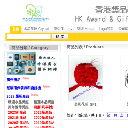
水晶獎座 Crystal
獎盃 Trophy
獎牌 Medal
Logo設計
公司簡介
首頁
商品列表 / Products
商品分類 / Category
New
廣告禮品
New
紙製環保餐具和廚餘機
New
2023 最新產品
精選水晶獎座
精選水晶獎盃
剪彩花球_SP1
周年退休獎座
月曆(利事封)
2023新產品
2022新產品
總計 4 個記錄，共 1 頁。
第一頁
上一
2021新產品
2020新產品A
2020新產品B
2019新產品A