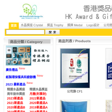
水晶獎座 Crystal
獎盃 Trophy
獎牌 Medal
Logo設計
公司簡介
首頁
商品列表 / Products
商品分類 / Category
New
廣告禮品
New
紙製環保餐具和廚餘機
New
2023 最新產品
精選水晶獎座
精選水晶獎盃
公司旗 CF1
周年退休獎座
月曆(利事封)
2023新產品
2022新產品
2021新產品
2020新產品A
2020新產品B
2019新產品A