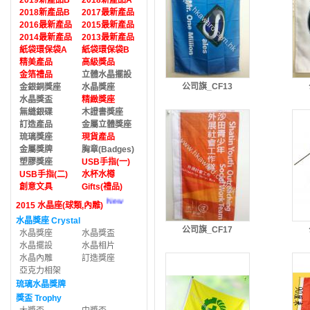
2019新產品B
2018新產品A
2018新產品B
2017最新產品
2016最新產品
2015最新產品
2014最新產品
2013最新產品
紙袋環保袋A
紙袋環保袋B
精美產品
高級獎品
金箔禮品
立體水晶擺設
公司旗_CF13
金銀銅獎座
水晶獎座
水晶獎盃
精緻獎座
無縫銀碟
木證書獎座
訂造產品
金屬立體獎座
琉璃獎座
現貨產品
金屬獎牌
胸章(Badges)
塑膠獎座
USB手指(一)
USB手指(二)
水杯水樽
創意文具
Gifts(禮品)
New
2015 水晶座(球類,內雕)
水晶獎座 Crystal
公司旗_CF17
水晶獎座
水晶獎盃
水晶擺設
水晶相片
水晶內雕
訂造獎座
亞克力相架
琉璃水晶獎牌
獎盃 Trophy