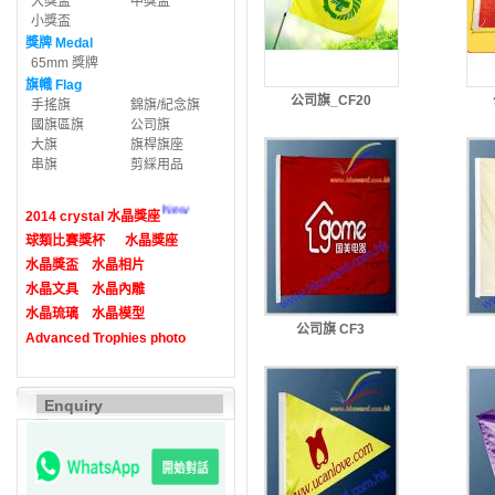
大獎盃
中獎盃
小獎盃
獎牌 Medal
65mm 獎牌
旗幟 Flag
公司旗_CF20
手搖旗
錦旗/紀念旗
國旗區旗
公司旗
大旗
旗桿旗座
串旗
剪綵用品
New
2014 crystal 水晶獎座
球類比賽獎杯
水晶獎座
水晶獎盃
水晶相片
水晶文具
水晶內雕
水晶琉璃
水晶模型
公司旗 CF3
Advanced Trophies photo
Enquiry