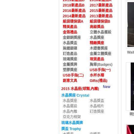
2019新產品B
2018新產品A
2018新產品B
2017最新產品
2016最新產品
2015最新產品
2014最新產品
2013最新產品
紙袋環保袋A
紙袋環保袋B
精美產品
高級獎品
金箔禮品
立體水晶擺設
金銀銅獎座
水晶獎座
水晶獎盃
精緻獎座
無縫銀碟
木證書獎座
Wal
訂造產品
金屬立體獎座
琉璃獎座
現貨產品
金屬獎牌
胸章(Badges)
塑膠獎座
USB手指(一)
USB手指(二)
水杯水樽
創意文具
Gifts(禮品)
New
2015 水晶座(球類,內雕)
水晶獎座 Crystal
水晶獎座
水晶獎盃
水晶擺設
水晶相片
水晶內雕
訂造獎座
明
亞克力相架
琉璃水晶獎牌
獎盃 Trophy