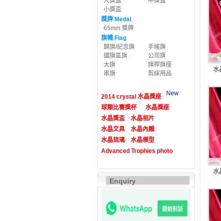
大獎盃
中獎盃
小獎盃
獎牌 Medal
65mm 獎牌
旗幟 Flag
錦旗/紀念旗
手搖旗
國旗區旗
公司旗
大旗
旗桿旗座
水
串旗
剪綵用品
New
2014 crystal 水晶獎座
球類比賽獎杯
水晶獎座
水晶獎盃
水晶相片
水晶文具
水晶內雕
水晶琉璃
水晶模型
Advanced Trophies photo
水
Enquiry