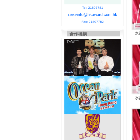
Tel: 21807781
info@hkaward.com.hk
Email:
Fax: 21807782
水
合作機構
水