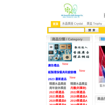
水晶獎座 Crystal
獎盃 Trophy
首頁
商品分類 / Category
特價
New
廣告禮品
New
紙製環保餐具和廚餘機
New
2023 最新產品
精選水晶獎座
精選水晶獎盃
藍水
周年退休獎座
月曆(利事封)
2023新產品
2022新產品
2021新產品
2020新產品A
商品列
2020新產品B
2019新產品A