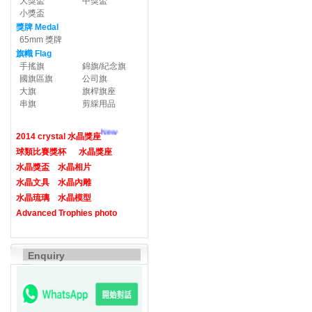
大獎盃
中獎盃
小獎盃
獎牌 Medal
65mm 獎牌
旗幟 Flag
手搖旗
錦旗/紀念旗
國旗區旗
公司旗
大旗
旗桿旗座
串旗
剪綵用品
New
2014 crystal 水晶獎座
球類比賽獎杯
水晶獎座
水晶獎盃
水晶相片
水晶文具
水晶內雕
水晶琉璃
水晶模型
Advanced Trophies photo
Enquiry