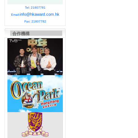
Tel: 21807781
info@hkaward.com.hk
Email:
Fax: 21807782
合作機構