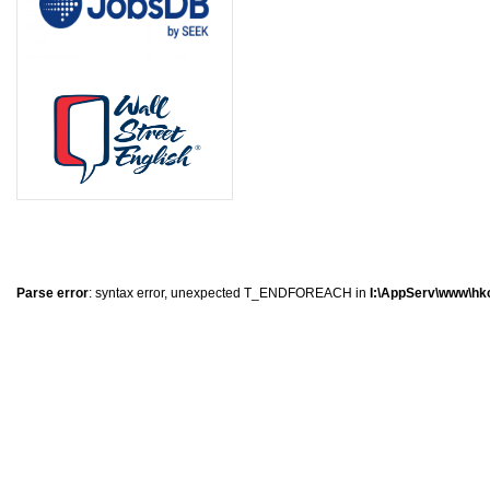
8
1
1
0
Parse error
: syntax error, unexpected T_ENDFOREACH in
I:\AppServ\www\hkc