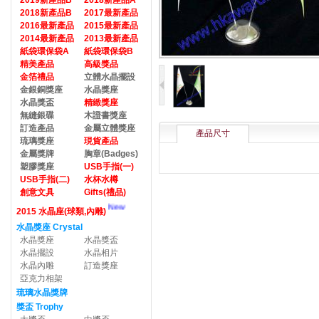
2019新產品B
2018新產品A
2018新產品B
2017最新產品
2016最新產品
2015最新產品
2014最新產品
2013最新產品
紙袋環保袋A
紙袋環保袋B
精美產品
高級獎品
金箔禮品
立體水晶擺設
金銀銅獎座
水晶獎座
水晶獎盃
精緻獎座
無縫銀碟
木證書獎座
訂造產品
金屬立體獎座
產品尺寸
琉璃獎座
現貨產品
金屬獎牌
胸章(Badges)
塑膠獎座
USB手指(一)
USB手指(二)
水杯水樽
創意文具
Gifts(禮品)
New
2015 水晶座(球類,內雕)
水晶獎座 Crystal
水晶獎座
水晶獎盃
水晶擺設
水晶相片
水晶內雕
訂造獎座
亞克力相架
琉璃水晶獎牌
獎盃 Trophy