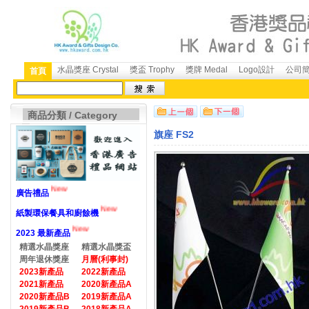
水晶獎座 Crystal
獎盃 Trophy
獎牌 Medal
Logo設計
公司簡介
首頁
商品分類 / Category
旗座 FS2
New
廣告禮品
New
紙製環保餐具和廚餘機
New
2023 最新產品
精選水晶獎座
精選水晶獎盃
周年退休獎座
月曆(利事封)
2023新產品
2022新產品
2021新產品
2020新產品A
2020新產品B
2019新產品A