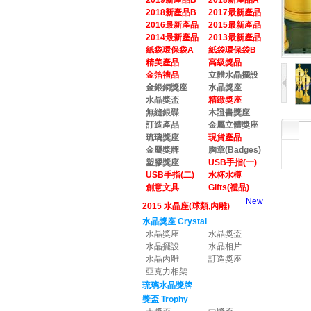
2019新產品B
2018新產品A
2018新產品B
2017最新產品
2016最新產品
2015最新產品
2014最新產品
2013最新產品
紙袋環保袋A
紙袋環保袋B
精美產品
高級獎品
金箔禮品
立體水晶擺設
金銀銅獎座
水晶獎座
水晶獎盃
精緻獎座
無縫銀碟
木證書獎座
訂造產品
金屬立體獎座
琉璃獎座
現貨產品
金屬獎牌
胸章(Badges)
塑膠獎座
USB手指(一)
USB手指(二)
水杯水樽
創意文具
Gifts(禮品)
New
2015 水晶座(球類,內雕)
水晶獎座 Crystal
水晶獎座
水晶獎盃
水晶擺設
水晶相片
水晶內雕
訂造獎座
亞克力相架
琉璃水晶獎牌
獎盃 Trophy