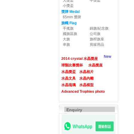
大獎盃
中獎盃
小獎盃
獎牌 Medal
65mm 獎牌
旗幟 Flag
手搖旗
錦旗/紀念旗
國旗區旗
公司旗
大旗
旗桿旗座
串旗
剪綵用品
New
2014 crystal 水晶獎座
球類比賽獎杯
水晶獎座
水晶獎盃
水晶相片
水晶文具
水晶內雕
水晶琉璃
水晶模型
Advanced Trophies photo
Enquiry