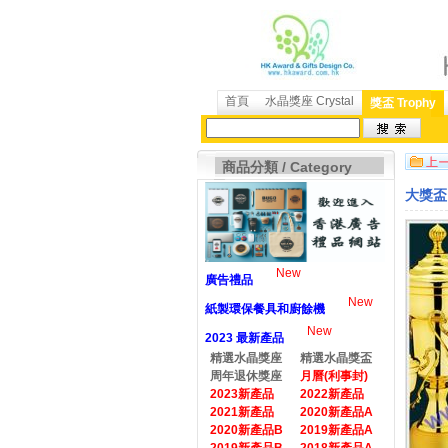
首頁
水晶獎座 Crystal
獎盃 Trophy
商品分類 / Category
大獎盃 
New
廣告禮品
New
紙製環保餐具和廚餘機
New
2023 最新產品
精選水晶獎座
精選水晶獎盃
周年退休獎座
月曆(利事封)
2023新產品
2022新產品
2021新產品
2020新產品A
2020新產品B
2019新產品A