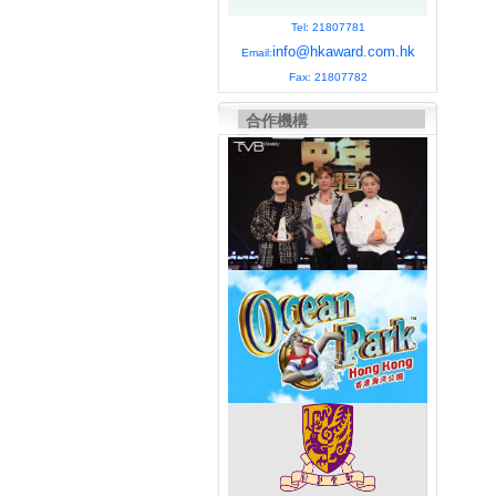
Tel: 21807781
info@hkaward.com.hk
Email:
Fax: 21807782
合作機構